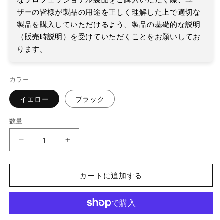
ザーの皆様が製品の用途を正しく理解した上で適切な
製品を購
入していただけるよう、製品の基礎的な説明
（販売時説明）
を受けていただくことをお願いしてお
ります。
カラー
イエロー
ブラック
数量
数
量
I’D®
I’D®
S（ア
S（ア
カートに追加する
イ
イ
デ
デ
ィ
ィ