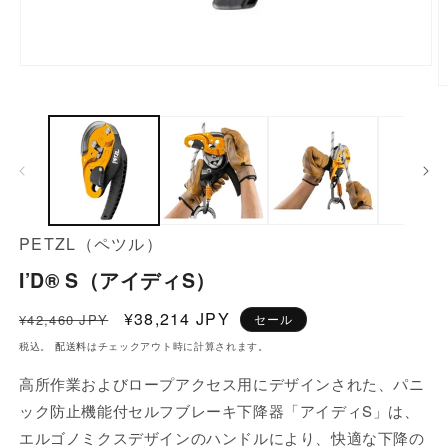
モ
ー
ダ
ル
で
メ
PETZL（ペツル）
デ
I’D® S（アイディS）
ィ
通
セ
¥38,214 JPY
¥42,460 JPY
セール
ア
常
ー
税込。
配送料
はチェックアウト時に計算されます。
価
ル
(1)
高所作業およびロープアクセス用にデザインされた、パニ
(
格
価
を
ック防止機能付セルフブレーキ下降器「アイディS」は、
格
開
エルゴノミクスデザインのハンドルにより、快適な下降の