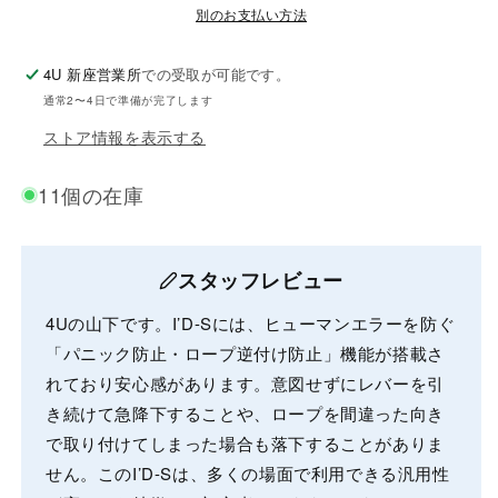
S）
S）
別のお支払い方法
の
の
4U 新座営業所
での受取が可能です。
数
数
通常2〜4日で準備が完了します
量
量
ストア情報を表示する
を
を
減
増
11個の在庫
ら
や
す
す
スタッフレビュー
4Uの山下です。I’D-Sには、ヒューマンエラーを防ぐ
「パニック防止・ロープ逆付け防止」機能が搭載さ
れており安心感があります。意図せずにレバーを引
き続けて急降下することや、ロープを間違った向き
で取り付けてしまった場合も落下することがありま
せん。このI’D-Sは、多くの場面で利用できる汎用性