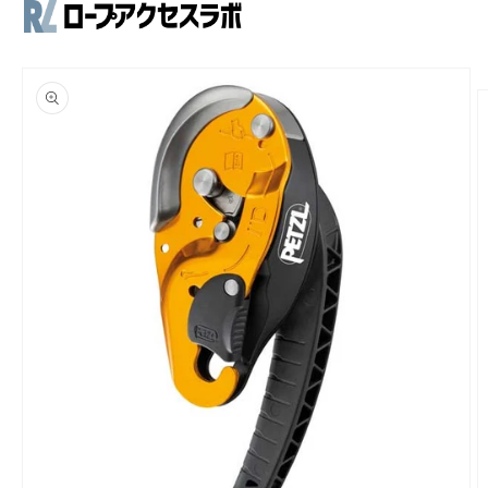
コンテ
Open mobile menu
Close mobile menu
ンツに
進む
商品情
報にス
キップ