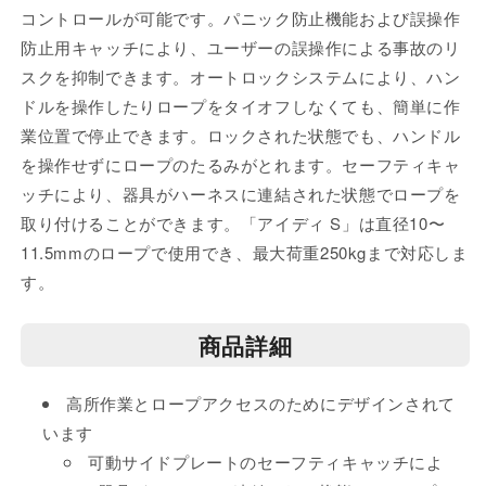
く
コントロールが可能です。パニック防止機能および誤操作
防止用キャッチにより、ユーザーの誤操作による事故のリ
スクを抑制できます。オートロックシステムにより、ハン
ドルを操作したりロープをタイオフしなくても、簡単に作
業位置で停止できます。ロックされた状態でも、ハンドル
を操作せずにロープのたるみがとれます。セーフティキャ
ッチにより、器具がハーネスに連結された状態でロープを
取り付けることができます。「アイディ S」は直径10〜
11.5mmのロープで使用でき、最大荷重250kgまで対応しま
す。
商品詳細
高所作業とロープアクセスのためにデザインされて
います
可動サイドプレートのセーフティキャッチによ