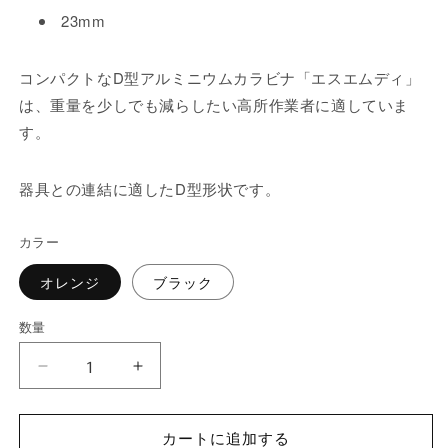
23mm
コンパクトなD型アルミニウムカラビナ「エスエムディ」
は、重量を少しでも減らしたい高所作業者に適していま
す。
器具との連結に適したD型形状です。
カラー
オレンジ
ブラック
数量
数
量
Sm&#39;D
Sm&#39;D
WALL（エ
WALL（エ
カートに追加する
ス
ス