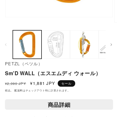
モ
ー
ダ
ル
で
メ
PETZL（ペツル）
デ
Sm'D WALL（エスエムディ ウォール）
ィ
通
セ
¥1,881 JPY
¥2,090 JPY
セール
ア
常
ー
税込。
配送料
はチェックアウト時に計算されます。
価
ル
(1)
(
格
価
商品詳細
を
格
開