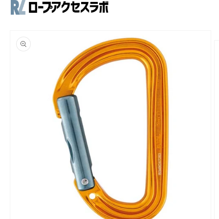
コンテ
Open mobile menu
Close mobile menu
ンツに
進む
商品情
報にス
キップ