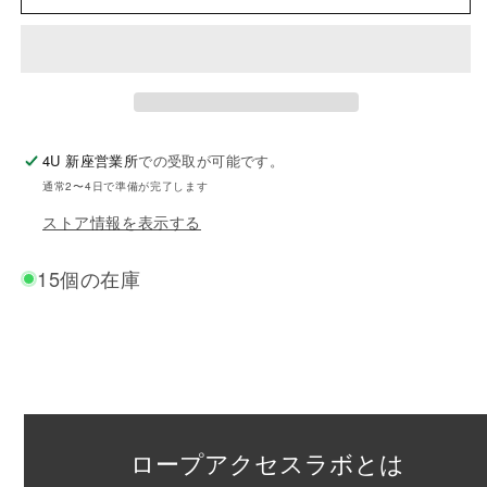
エ
エ
ム
ム
デ
デ
ィ
ィ
4U 新座営業所
での受取が可能です。
ウ
ウ
通常2〜4日で準備が完了します
ォ
ォ
ストア情報を表示する
ー
ー
ル）
ル）
15個の在庫
の
の
数
数
量
量
を
を
減
増
ロープアクセスラボとは
ら
や